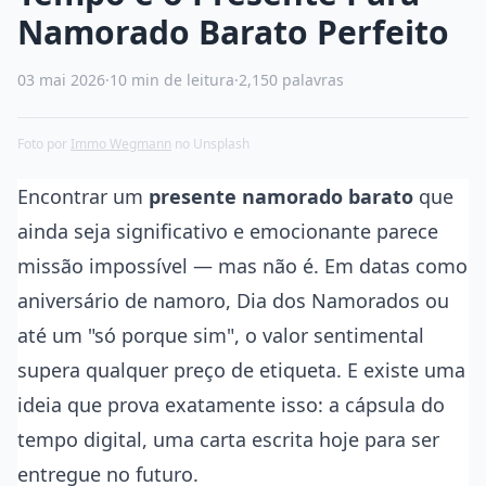
Namorado Barato Perfeito
03 mai 2026
·
10 min de leitura
·
2,150 palavras
Foto por
Immo Wegmann
no Unsplash
Encontrar um
presente namorado barato
que
ainda seja significativo e emocionante parece
missão impossível — mas não é. Em datas como
aniversário de namoro, Dia dos Namorados ou
até um "só porque sim", o valor sentimental
supera qualquer preço de etiqueta. E existe uma
ideia que prova exatamente isso: a cápsula do
tempo digital, uma carta escrita hoje para ser
entregue no futuro.