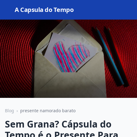
A Capsula do Tempo
Open
Blog
›
presente namorado barato
Sem Grana? Cápsula do
Tempo é o Presente Para