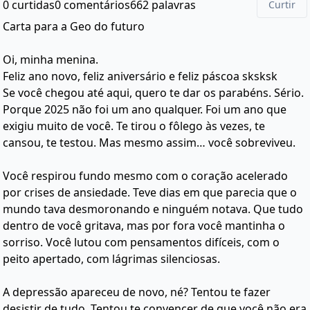
0 curtidas
0 comentários
662 palavras
Curtir
Carta para a Geo do futuro
Oi, minha menina.
Feliz ano novo, feliz aniversário e feliz páscoa sksksk
Se você chegou até aqui, quero te dar os parabéns. Sério.
Porque 2025 não foi um ano qualquer. Foi um ano que
exigiu muito de você. Te tirou o fôlego às vezes, te
cansou, te testou. Mas mesmo assim… você sobreviveu.
Você respirou fundo mesmo com o coração acelerado
por crises de ansiedade. Teve dias em que parecia que o
mundo tava desmoronando e ninguém notava. Que tudo
dentro de você gritava, mas por fora você mantinha o
sorriso. Você lutou com pensamentos difíceis, com o
peito apertado, com lágrimas silenciosas.
A depressão apareceu de novo, né? Tentou te fazer
desistir de tudo. Tentou te convencer de que você não era