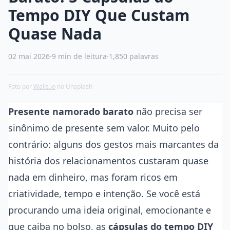
Tempo DIY Que Custam
Quase Nada
02 mai 2026
·
9 min de leitura
·
1,850 palavras
Foto por
Walls.io
no Unsplash
Presente namorado barato
não precisa ser
sinônimo de presente sem valor. Muito pelo
contrário: alguns dos gestos mais marcantes da
história dos relacionamentos custaram quase
nada em dinheiro, mas foram ricos em
criatividade, tempo e intenção. Se você está
procurando uma ideia original, emocionante e
que caiba no bolso, as
cápsulas do tempo DIY