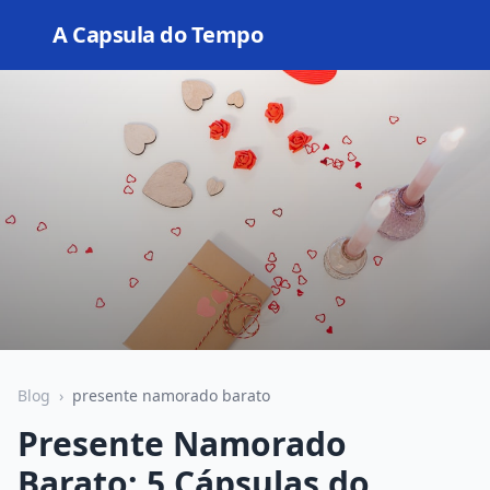
A Capsula do Tempo
Open
Blog
›
presente namorado barato
Presente Namorado
Barato: 5 Cápsulas do