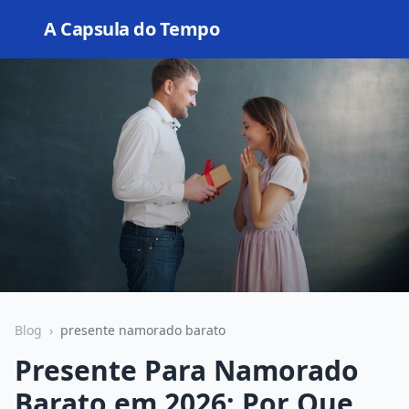
A Capsula do Tempo
Open
Blog
›
presente namorado barato
Presente Para Namorado
Barato em 2026: Por Que