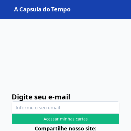
A Capsula do Tempo
Open
Digite seu e-mail
Acessar minhas cartas
Compartilhe nosso site: