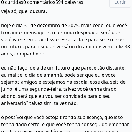
0 curtidas
0 comentários
594 palavras
Curtir
veja só, que loucura.
hoje é dia 31 de dezembro de 2025. mais cedo, eu e você
trocamos mensagens. mais uma despedida. será que
você vai se lembrar disso? essa carta é para sete meses
no futuro. para o seu aniversário do ano que vem. feliz 38
anos, companheiro!
eu não faço ideia de um futuro que parece tão distante.
eu mal sei o dia de amanhã. pode ser que eu e você
sejamos amigos e estejamos na escola. esse dia, seis de
julho, é uma segunda-feira. talvez você tenha tirado
abono! será que eu vou ser convidada para o seu
aniversário? talvez sim, talvez não.
é possível que você esteja tirando sua licença, que isso
tenha dado certo, e que você tenha conseguido emendar
muitos meses com as férias de julho. pode ser que a