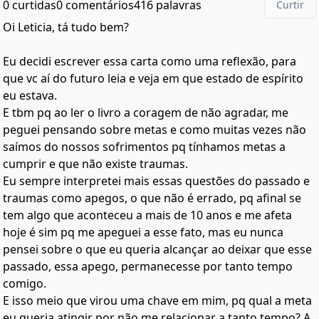
0 curtidas
0 comentários
416 palavras
Curtir
Oi Leticia, tá tudo bem?
Eu decidi escrever essa carta como uma reflexão, para
que vc aí do futuro leia e veja em que estado de espírito
eu estava.
E tbm pq ao ler o livro a coragem de não agradar, me
peguei pensando sobre metas e como muitas vezes não
saímos do nossos sofrimentos pq tínhamos metas a
cumprir e que não existe traumas.
Eu sempre interpretei mais essas questões do passado e
traumas como apegos, o que não é errado, pq afinal se
tem algo que aconteceu a mais de 10 anos e me afeta
hoje é sim pq me apeguei a esse fato, mas eu nunca
pensei sobre o que eu queria alcançar ao deixar que esse
passado, essa apego, permanecesse por tanto tempo
comigo.
E isso meio que virou uma chave em mim, pq qual a meta
eu queria atingir por não me relacionar a tanto tempo? A